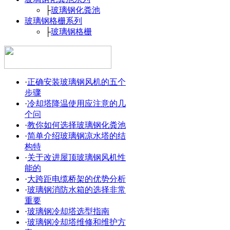
├
玻璃钢化粪池
玻璃钢格栅系列
├
玻璃钢格栅
·
正确安装玻璃钢风机的五个
步骤
·
冷却塔降温使用应注意的几
个问
·
教你如何选择玻璃钢化粪池
·
简单介绍玻璃钢凉水塔的结
构特
·
关于改进屋顶玻璃钢风机性
能的
·
大跨距电缆桥架的优势分析
·
玻璃钢消防水箱的选择非常
重要
·
玻璃钢冷却塔选型指南
·
玻璃钢冷却塔维修和维护方